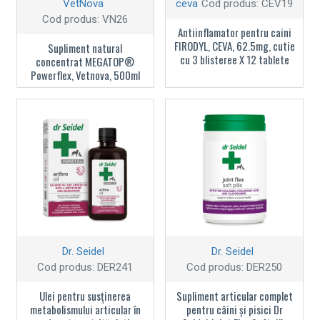
VetNova
ceva
Cod produs:
CEV19
Cod produs:
VN26
Antiinflamator pentru caini
FIRODYL, CEVA, 62.5mg, cutie
Supliment natural
cu 3 blisteree X 12 tablete
concentrat MEGATOP®
Powerflex, Vetnova, 500ml
Dr. Seidel
Dr. Seidel
Cod produs:
DER241
Cod produs:
DER250
Ulei pentru susținerea
Supliment articular complet
metabolismului articular în
pentru câini și pisici Dr