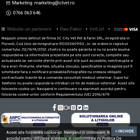
Marketing: marketing@ctvet.ro
0766 063 646
Website-uri partenere:
Raw Paleo
VetList
M-Pets
Mr
Magazin online detinut de firma SC City Vet Pet & Farm SRL, inregistrata in
Floresti, Cod Unic de Inregistrare: RO30340950 , nr. de ordine in registrul
comertului J12/1674/2012. ctvet.ro nu poate garanta si nu isi poate asuma
raspunderea ca informatiile prezentate pe site sunt corecte, complete sau
actualizate iar serviciile oferite prin acest site sunt accesibile, neintrerupte si
fara erori. Preturile, ofertele, situatia stocului, specificatiile si imaginile pot fi
schimbate fara o notificare prealabila.Fotografiile nu creeaza obligatii
contractuale. Inainte de a comanda consultati medicul veterinar. Suportul
telefonic nu poate raspunde la intrebari ce tin de medicul veterinar
.
Acest site
foloseste cookie-uri. Navigand in continuare va exprimati acordul pentru
folosirea cookie-urilor conform Regulamentului (UE) 2016/679.
INCHIDE
Acest site foloseste cookie-uri. Navigand in continuare, iti exprimi
acordul pentru utilizarea acestora, in conformitate cu Politica De