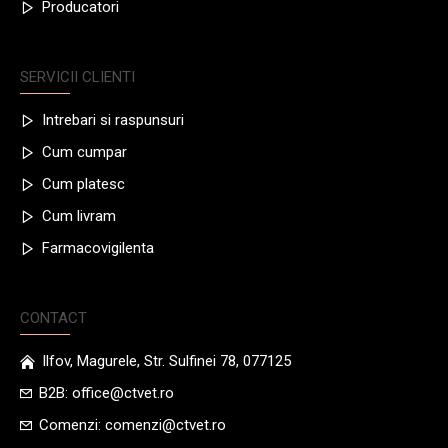
Producatori
SERVICII CLIENTI
Intrebari si raspunsuri
Cum cumpar
Cum platesc
Cum livram
Farmacovigilenta
CONTACT
Ilfov, Magurele, Str. Sulfinei 78, 077125
B2B: office@ctvet.ro
Comenzi: comenzi@ctvet.ro