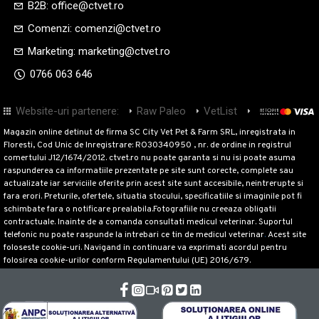
B2B: office@ctvet.ro
Comenzi: comenzi@ctvet.ro
Marketing: marketing@ctvet.ro
0766 063 646
Website-uri partenere:
Raw Paleo
VetList
M-Pets
Mr
Magazin online detinut de firma SC City Vet Pet & Farm SRL, inregistrata in
Floresti, Cod Unic de Inregistrare: RO30340950 , nr. de ordine in registrul
comertului J12/1674/2012. ctvet.ro nu poate garanta si nu isi poate asuma
raspunderea ca informatiile prezentate pe site sunt corecte, complete sau
actualizate iar serviciile oferite prin acest site sunt accesibile, neintrerupte si
fara erori. Preturile, ofertele, situatia stocului, specificatiile si imaginile pot fi
schimbate fara o notificare prealabila.Fotografiile nu creeaza obligatii
contractuale. Inainte de a comanda consultati medicul veterinar. Suportul
telefonic nu poate raspunde la intrebari ce tin de medicul veterinar
.
Acest site
foloseste cookie-uri. Navigand in continuare va exprimati acordul pentru
folosirea cookie-urilor conform Regulamentului (UE) 2016/679.