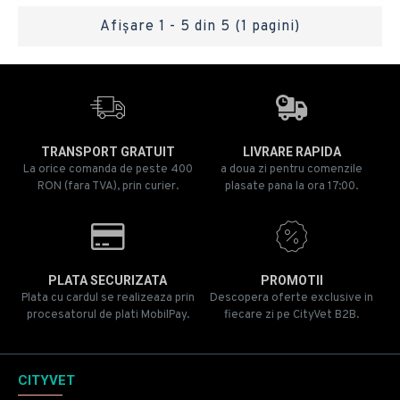
Afişare 1 - 5 din 5 (1 pagini)
TRANSPORT GRATUIT
LIVRARE RAPIDA
La orice comanda de peste 400
a doua zi pentru comenzile
RON (fara TVA), prin curier.
plasate pana la ora 17:00.
PLATA SECURIZATA
PROMOTII
Plata cu cardul se realizeaza prin
Descopera oferte exclusive in
procesatorul de plati MobilPay.
fiecare zi pe CityVet B2B.
CITYVET