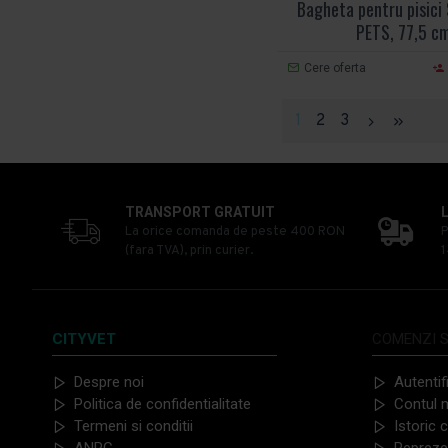
Bagheta pentru pisici
PETS, 77,5 c
Cere oferta
1
2
3
TRANSPORT GRATUIT
La orice comanda de peste 400 RON
P
(fara TVA), prin curier.
1
CITYVET
COMENZI S
Despre noi
Autentif
Politica de confidentialitate
Contul 
Termeni si conditii
Istoric