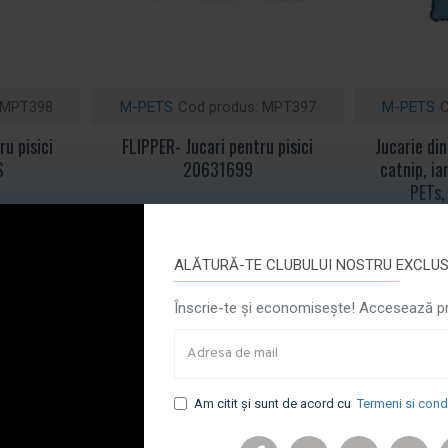
MPT398
M-PETS
Cod produs:
MPT397
M-PETS
C
u pisici
FLIPPER- Jucari pentru pisici
Jucarie din
S
20631699
catnip, ia
PETs,
Creare cont
Cere oferta
Creare cont
Cere oferta
ALĂTURĂ-TE CLUBULUI NOSTRU EXCLUSI
Înscrie-te și economisește! Accesează pro
Am citit şi sunt de acord cu
Termeni si condi