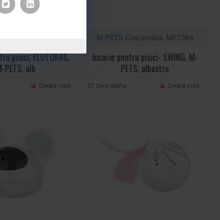
od produs:
MPT383
M-PETS
Cod produs:
MPT384
tru pisici, FLUTURAS,
Jucarie pentru pisici- SWING, M-
-PETS, alb
PETS, albastru
Creare cont
Cere oferta
Creare cont