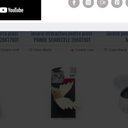
MPT76
M-PETS
Cod produs:
MPT391
M-PETS
C
tru pisici
Jucarie interactiva pentru pisici-
Jucarie pen
-20617001
PRINDE SOARECELE 20601901
M
Creare cont
Cere oferta
Creare cont
Cere oferta