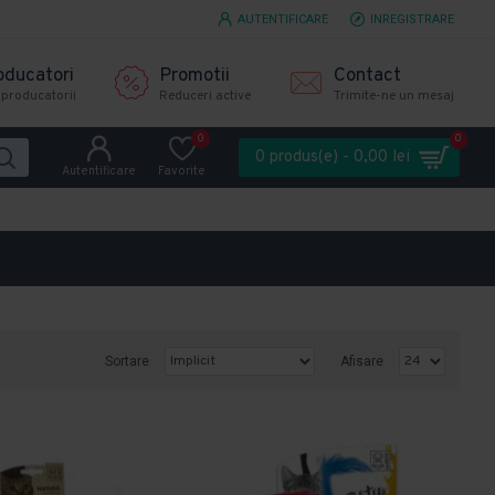
AUTENTIFICARE
INREGISTRARE
oducatori
Promotii
Contact
 producatorii
Reduceri active
Trimite-ne un mesaj
0
0
0 produs(e) - 0,00 lei
Autentificare
Favorite
Sortare
Afisare