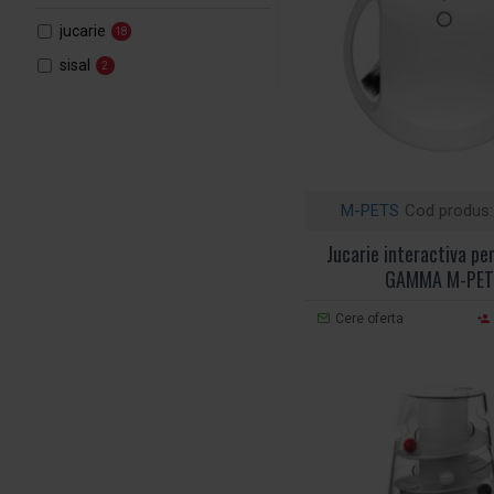
jucarie
18
sisal
2
M-PETS
Cod produs:
Jucarie interactiva pen
GAMMA M-PE
Cere oferta