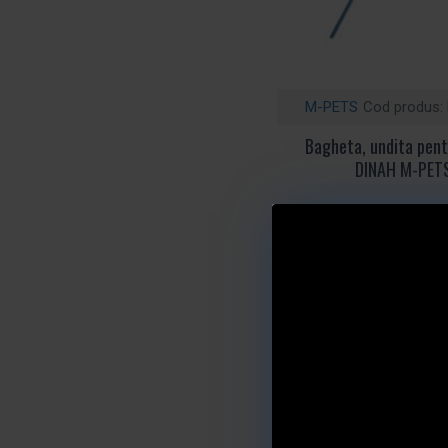
M-PETS
Cod produs:
Bagheta, undita pentr
DINAH M-PET
Cere oferta