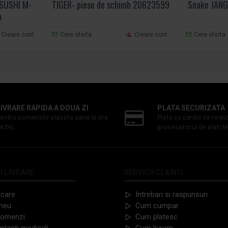
 SUSHI M-
TIGER- piese de schimb 20623599
Snake JANG
m
Creare cont
Cere oferta
Creare cont
Cere oferta
LIVRARE RAPIDA A DOUA ZI
PLATA SECURIZATA
entru comenzile plasate pana la ora
Plata cu cardul se reali
4:00.
procesatorul de plati M
I LIVRARE
SERVICII CLIENTI
icare
Intrebari si raspunsuri
meu
Cum cumpar
 comenzi
Cum platesc