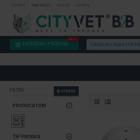
CITYVET
RAW PALEO
VETLIST
M-PETS
Meniu
CATEGORII PRODUSE
FILTRU
STERGE
PRODUCATORI
TIP PRODUS