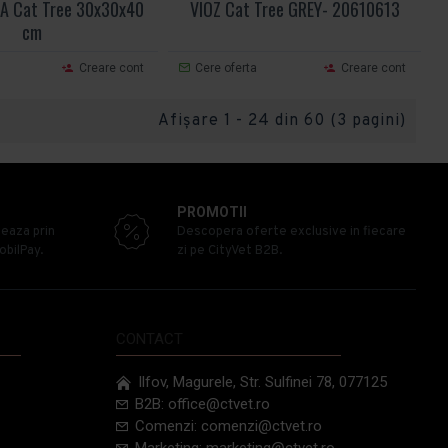
A Cat Tree 30x30x40
VIOZ Cat Tree GREY- 20610613
cm
Creare cont
Cere oferta
Creare cont
Afişare 1 - 24 din 60 (3 pagini)
PROMOTII
zeaza prin
Descopera oferte exclusive in fiecare
obilPay.
zi pe CityVet B2B.
CONTACT
Ilfov, Magurele, Str. Sulfinei 78, 077125
B2B: office@ctvet.ro
Comenzi: comenzi@ctvet.ro