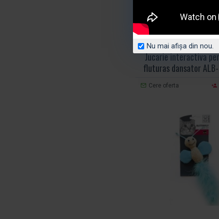
M-PETS
Cod produs:
Nu mai afișa din nou.
Jucarie interactiva pen
fluturas dansator ALB
Cere oferta