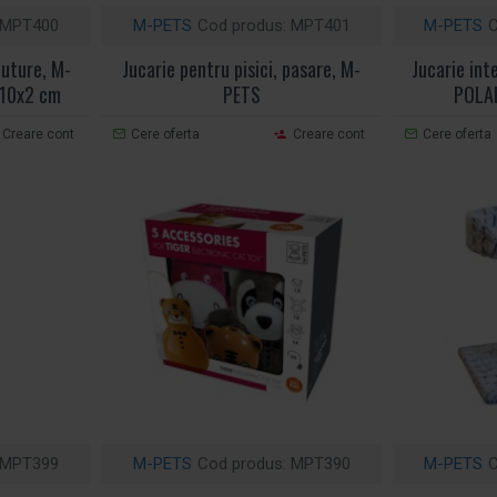
MPT400
M-PETS
Cod produs:
MPT401
M-PETS
C
luture, M-
Jucarie pentru pisici, pasare, M-
Jucarie inte
x10x2 cm
PETS
POLAR
Creare cont
Cere oferta
Creare cont
Cere oferta
MPT399
M-PETS
Cod produs:
MPT390
M-PETS
C