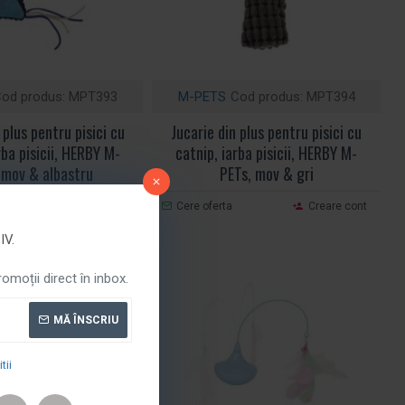
od produs:
MPT393
M-PETS
Cod produs:
MPT394
 plus pentru pisici cu
Jucarie din plus pentru pisici cu
rba pisicii, HERBY M-
catnip, iarba pisicii, HERBY M-
 mov & albastru
PETs, mov & gri
Creare cont
Cere oferta
Creare cont
V.
moții direct în inbox.
MĂ ÎNSCRIU
tii