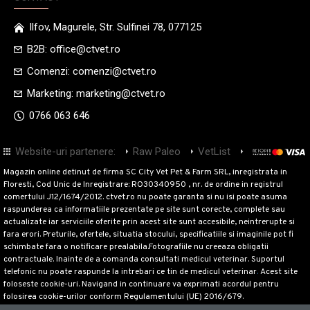
Ilfov, Magurele, Str. Sulfinei 78, 077125
B2B: office@ctvet.ro
Comenzi: comenzi@ctvet.ro
Marketing: marketing@ctvet.ro
0766 063 646
Website-uri partenere:
Raw Paleo
VetList
M-Pets
Mr
Magazin online detinut de firma SC City Vet Pet & Farm SRL, inregistrata in
Floresti, Cod Unic de Inregistrare: RO30340950 , nr. de ordine in registrul
comertului J12/1674/2012. ctvet.ro nu poate garanta si nu isi poate asuma
raspunderea ca informatiile prezentate pe site sunt corecte, complete sau
actualizate iar serviciile oferite prin acest site sunt accesibile, neintrerupte si
fara erori. Preturile, ofertele, situatia stocului, specificatiile si imaginile pot fi
schimbate fara o notificare prealabila.Fotografiile nu creeaza obligatii
contractuale. Inainte de a comanda consultati medicul veterinar. Suportul
telefonic nu poate raspunde la intrebari ce tin de medicul veterinar
.
Acest site
foloseste cookie-uri. Navigand in continuare va exprimati acordul pentru
folosirea cookie-urilor conform Regulamentului (UE) 2016/679.