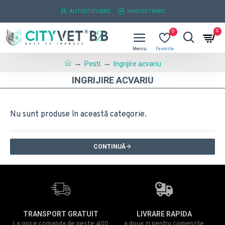
AUTENTIFICARE
INREGISTRARE
0
0
Pesti
Ingrijire acvariu
INGRIJIRE ACVARIU
Nu sunt produse în această categorie.
CONTINUĂ
TRANSPORT GRATUIT
LIVRARE RAPIDA
La orice comanda de peste 400
a doua zi pentru comenzile