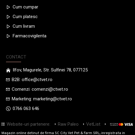
Cum cumpar
Cum platesc
Cum livram
Farmacovigilenta
CONTACT
Ilfov, Magurele, Str. Sulfinei 78, 077125
B2B: office@ctvet.ro
Comenzi: comenzi@ctvet.ro
Marketing: marketing@ctvet.ro
0766 063 646
Website-uri partenere:
Raw Paleo
VetList
M-Pets
Mr
Magazin online detinut de firma SC City Vet Pet & Farm SRL, inregistrata in