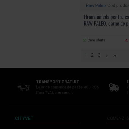
Raw Paleo
Cod produs
Hrana umeda pentru cai
RAW PALEO, carne de p
Cere oferta
1
2
3
TRANSPORT GRATUIT
La orice comanda de peste 400 RON
P
(fara TVA), prin curier.
1
CITYVET
COMENZI S