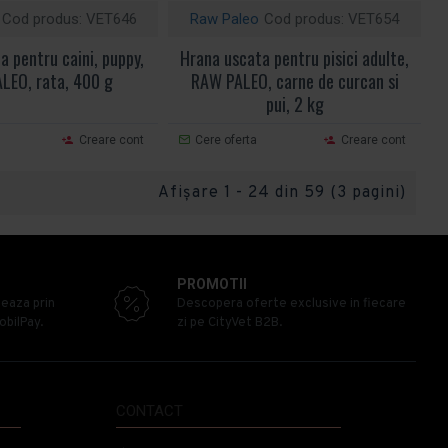
Cod produs:
VET646
Raw Paleo
Cod produs:
VET654
 pentru caini, puppy,
Hrana uscata pentru pisici adulte,
LEO, rata, 400 g
RAW PALEO, carne de curcan si
pui, 2 kg
Creare cont
Cere oferta
Creare cont
Afişare 1 - 24 din 59 (3 pagini)
PROMOTII
zeaza prin
Descopera oferte exclusive in fiecare
obilPay.
zi pe CityVet B2B.
CONTACT