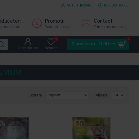
AUTENTIFICARE
INREGISTRARE
oducatori
Promotii
Contact
 producatorii
Reduceri active
Trimite-ne un mesaj
0
0
0 produs(e) - 0,00 lei
Autentificare
Favorite
REMIUM
Sortare
Afisare