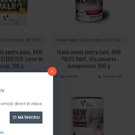
Cod produs:
VET320
Raw Paleo
Cod produs:
VET354
a pentru pisici, RAW
Hrana umeda pentru caini, RAW
 STERILISED, carne de
PALEO Adult, vita,conserva
urcan, 100 g
monoproteica, 800 g
Creare cont
Cere oferta
Creare cont
V.
moții direct în inbox.
MĂ ÎNSCRIU
tii