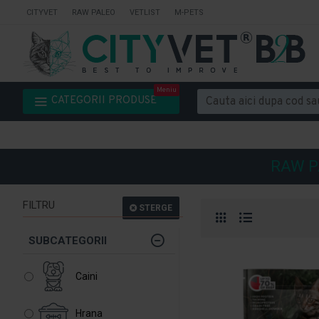
CITYVET
RAW PALEO
VETLIST
M-PETS
Meniu
CATEGORII PRODUSE
RAW P
FILTRU
STERGE
SUBCATEGORII
Caini
Hrana