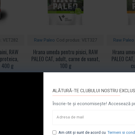
:
VET282
Raw Paleo
Cod produs:
VET327
Raw Paleo
aini, RAW
Hrana umeda pentru pisici, RAW
Hrana umed
proteica,
PALEO CAT, adult, carne de vanat,
PALEO CAT,
, 400 g
100 g
c
Creare cont
Cere oferta
Creare cont
Cere oferta
ALĂTURĂ-TE CLUBULUI NOSTRU EXCLUSI
Înscrie-te și economisește! Accesează pro
Am citit şi sunt de acord cu
Termeni si condi