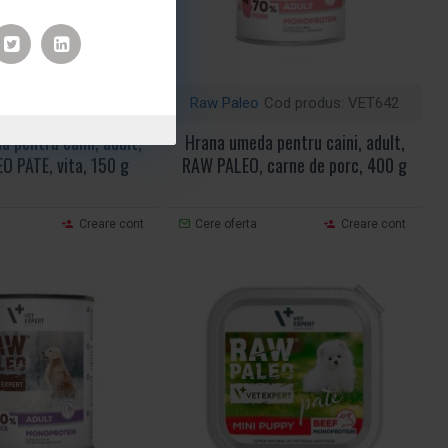
Cod produs:
VET615
Raw Paleo
Cod produs:
VET642
 pentru caini, adult,
Hrana umeda pentru caini, adult,
O PATE, vita, 150 g
RAW PALEO, carne de porc, 400 g
Creare cont
Cere oferta
Creare cont