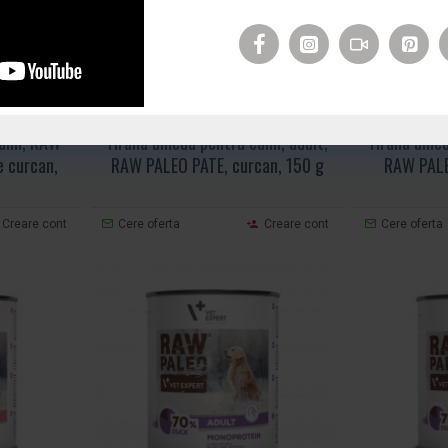
:
VET355
Raw Paleo
Cod produs:
VET614
Raw Paleo
aini, RAW
Hrana umeda pentru caini, adult,
Hrana umeda
e curcan,
RAW PALEO PATE, curcan, 150 g
RAW PALE
Creare cont
Cere oferta
Creare cont
Cere oferta