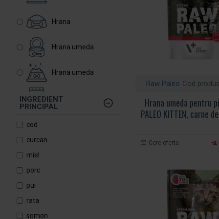
Hrana
Hrana umeda
Hrana umeda
Raw Paleo
Cod produs
Hrana uscata
INGREDIENT
Hrana umeda pentru pi
PRINCIPAL
PALEO KITTEN, carne de
Hrana uscata
cod
curcan
Cere oferta
Pisici
miel
porc
pui
rata
somon