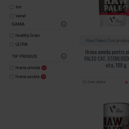
ton
vanat
GAMA
vita
Healthy Grain
Raw Paleo
Cod produs
ULTRA
Hrana umeda pentru pi
TIP PRODUS
PALEO CAT, STERILISED
vita, 100 g
hrana umeda
23
hrana uscata
32
Cere oferta