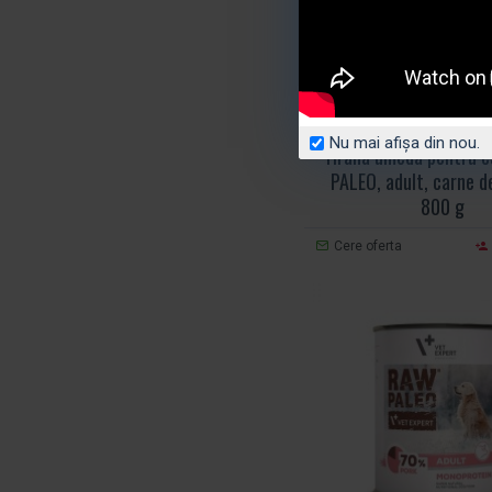
Raw Paleo
Cod produs
Nu mai afișa din nou.
Hrana umeda pentru c
PALEO, adult, carne d
800 g
Cere oferta