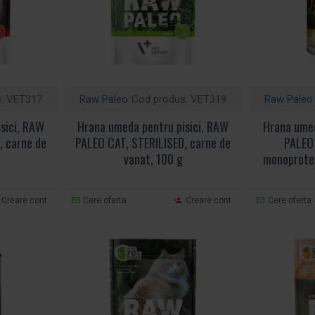
:
VET317
Raw Paleo
Cod produs:
VET319
Raw Paleo
sici, RAW
Hrana umeda pentru pisici, RAW
Hrana umed
, carne de
PALEO CAT, STERILISED, carne de
PALEO 
vanat, 100 g
monoprotei
Creare cont
Cere oferta
Creare cont
Cere oferta