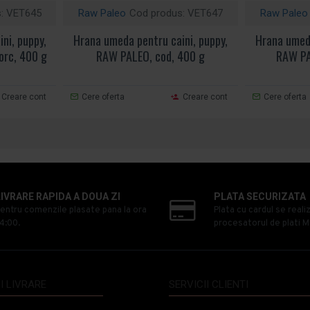
:
VET645
Raw Paleo
Cod produs:
VET647
Raw Paleo
ni, puppy,
Hrana umeda pentru caini, puppy,
Hrana umeda
orc, 400 g
RAW PALEO, cod, 400 g
RAW PA
Creare cont
Cere oferta
Creare cont
Cere oferta
LIVRARE RAPIDA A DOUA ZI
PLATA SECURIZATA
entru comenzile plasate pana la ora
Plata cu cardul se reali
4:00.
procesatorul de plati M
I LIVRARE
SERVICII CLIENTI